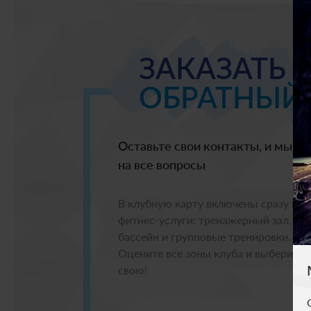
ЗАКАЗАТЬ
ОБРАТНЫЙ
Оставьте свои контакты, и мы п
на все вопросы
В клубную карту включены сразу все
фитнес-услуги: тренажерный зал,
бассейн и групповые тренировки.
Оцените все зоны клуба и выберите
свою!