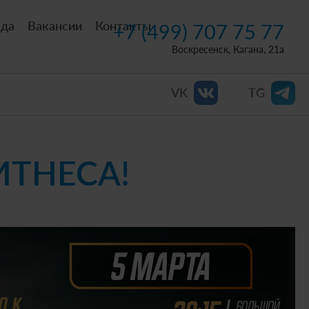
нда
Вакансии
Контакты
+7 (499) 707 75 77
Воскресенск, Кагана, 21а
VK
TG
ИТНЕСА!