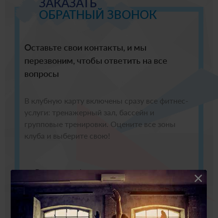
ЗАКАЗАТЬ
ОБРАТНЫЙ ЗВОНОК
Оставьте свои контакты, и мы
перезвоним, чтобы ответить на все
вопросы
В клубную карту включены сразу все фитнес-
услуги: тренажерный зал, бассейн и
групповые тренировки. Оцените все зоны
клуба и выберите свою!
Ваше имя и фамилия
Ваш телефон