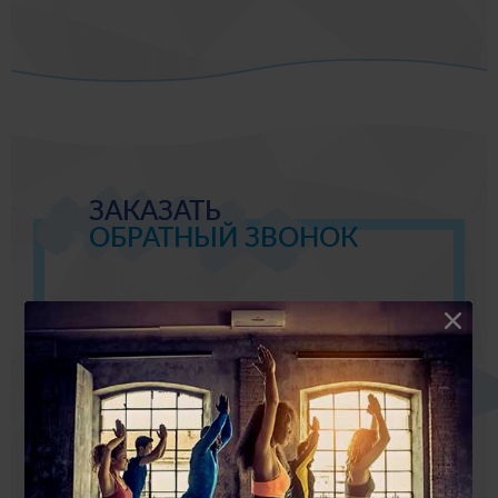
ЗАКАЗАТЬ
ОБРАТНЫЙ ЗВОНОК
Николаев Даниил составит для Вас
индивидуальную программу и рацион
питания для эффективных тренировок.
Пройдет с Вами весь путь до результата,
который Вам нужен.
Оставь свои контакты, и мы перезвоним,
чтобы договориться о дате и времени.