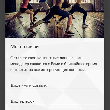
В клубную карту включены сразу все фитнес-
услуги: тренажерный зал, бассейн и
групповые тренировки. Оцените все зоны
клуба и выберите свою!
Мы на связи
Ваше имя и фамилия
Оставьте свои контактные данные. Наш
менеджер свяжется с Вами в ближайшее время
Ваш телефон
и ответит на все интересующие вопросы.
Ваше имя и фамилия
Я согласен с условиями
политики
конфиденциальности
Ваш телефон