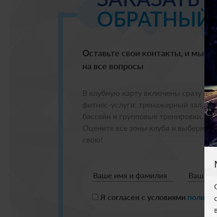
ОБРАТНЫЙ
Оставьте свои контакты, и мы п
на все вопросы
В клубную карту включены сразу все
фитнес-услуги: тренажерный зал,
бассейн и групповые тренировки.
Оцените все зоны клуба и выберите
свою!
Ваше имя и фамилия
Ваш те
Я согласен с условиями
полити