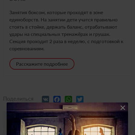
Занятия боксом, которые проходят в зоне
единоборств. На занятии дети учатся правильно
стоять в стойке, держать баланс, отрабатывают
удары на специальных тренажёрах и грушах.
Секция проходит 2 раза в неделю, с подготовкой к
соревнованиям.
Расскажите подробнее
VK
Facebook
WhatsApp
Twitter
Поделиться
ЗАКАЗАТЬ