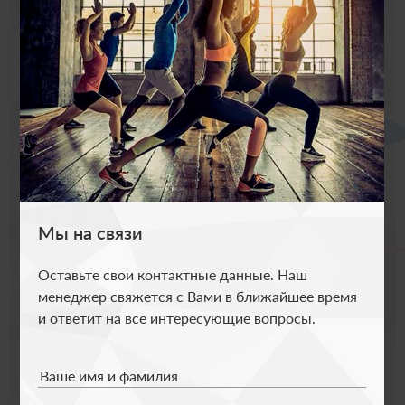
ОБРАТНЫЙ ЗВОНОК
Оставьте свои контакты, и мы
перезвоним, чтобы ответить на все
вопросы
В клубную карту включены сразу все фитнес-
услуги: тренажерный зал, бассейн и
групповые тренировки. Оцените все зоны
Мы на связи
клуба и выберите свою!
Оставьте свои контактные данные. Наш
менеджер свяжется с Вами в ближайшее время
Ваше имя и фамилия
и ответит на все интересующие вопросы.
Ваш телефон
Ваше имя и фамилия